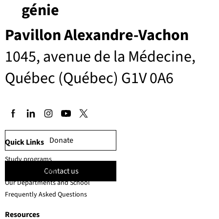
génie
Pavillon Alexandre-Vachon
1045, avenue de la Médecine,
Québec (Québec) G1V 0A6
Donate
Quick Links
Study programs
Contact us
Faculty members
Our Departments and School
Frequently Asked Questions
Resources